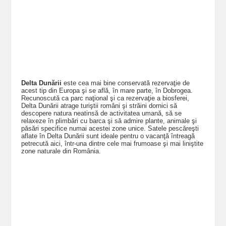
Delta Dunării
este cea mai bine conservată rezervaţie de
acest tip din Europa şi se află, în mare parte, în Dobrogea.
Recunoscută ca parc naţional şi ca rezervaţie a biosferei,
Delta Dunării atrage turiştii români şi străini dornici să
descopere natura neatinsă de activitatea umană, să se
relaxeze în plimbări cu barca şi să admire plante, animale şi
păsări specifice numai acestei zone unice. Satele pescăreşti
aflate în Delta Dunării sunt ideale pentru o vacanţă întreagă
petrecută aici, într-una dintre cele mai frumoase şi mai liniştite
zone naturale din România.