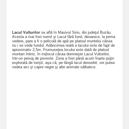
Lacul Vulturilor
se află în Masivul Siriu, din judeţul Buzău.
Acesta a mai fost numit şi Lacul fără fund, deoarece, la prima
vedere, pare a fi o peliculă de apă pe platoul muntelui căruia
nu i se vede fundul. Adâncimea reală a lacului este de fapt de
aproximativ 2,5m. Frumuseţea locului este dată de platoul
montan întins, în mijlocul căruia domneşte Lacul Vulturilor,
într-un peisaj de poveste. Zona a fost până acum foarte puţin
explorată de turişti, aşa că, pe lângă lacul deosebit, vei putea
vedea aici şi capre negre şi alte animale sălbatice.