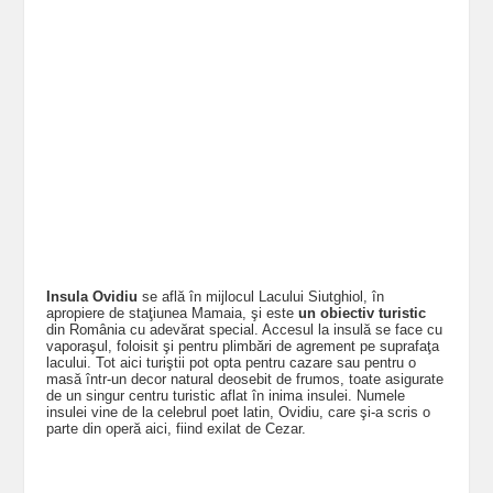
Insula Ovidiu
se află în mijlocul Lacului Siutghiol, în
apropiere de staţiunea Mamaia, şi este
un obiectiv turistic
din România cu adevărat special. Accesul la insulă se face cu
vaporaşul, foloisit şi pentru plimbări de agrement pe suprafaţa
lacului. Tot aici turiştii pot opta pentru cazare sau pentru o
masă într-un decor natural deosebit de frumos, toate asigurate
de un singur centru turistic aflat în inima insulei. Numele
insulei vine de la celebrul poet latin, Ovidiu, care şi-a scris o
parte din operă aici, fiind exilat de Cezar.