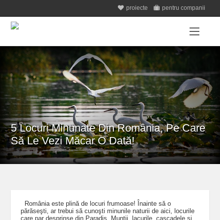
proiecte
pentru companii
5 Locuri Minunate Din România, Pe Care
Să Le Vezi Măcar O Dată!
România este plină de locuri frumoase! Înainte să o
părăseşti, ar trebui să cunoşti minunile naturii de aici, locurile
care par desprinse din Paradis. Munţii, lacurile, cascadele şi