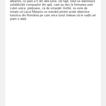
albastră, ce pare a fi din altă lume. De fapt, totul se datorează
solubilizării compuşilor din apă, care au dus la formarea unei
culori unice, preţioase, ca de smarald. Astfel, nu este de
mirare că Lacul Albastru se numără printre acele obiective
turistice din România pe care orice turist trebuie să le vadă cel
puțin o dată.