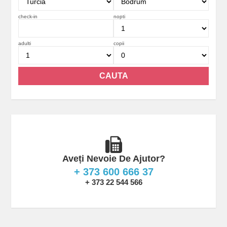
check-in
nopti
adulti
copii
Aveți Nevoie De Ajutor?
+ 373 600 666 37
+ 373 22 544 566