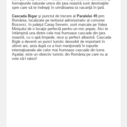
formaţiunile naturale unice din ţara noastră sunt destinaţiile
spre care să te îndrepţi în următoarea ta vacanţă în ţară.
Cascada Bigar
şi punctul de trecere al
Paralelei 45
prin
România, localizate pe teritoriul administrativ al comunei
Bozovici, în judeţul Caraş-Severin, sunt marcate pe Valea
Minişului de o locaţie perfectă pentru un mic popas. Aici te
întâmpină una dintre cele mai frumoase cascade din ţara
noastră, cu o apă limpede, rece şi perfect albastră. Cascada
Bigăr a devenit un punct turistic deosebit de important în
ultimii ani, asta după ce a fost menţionată în topurile
internaţioanale ale celor mai frumoase cascade din lume.
Aşadar, este un obiectiv turistic din România pe care nu ai
voie să-l ratezi!